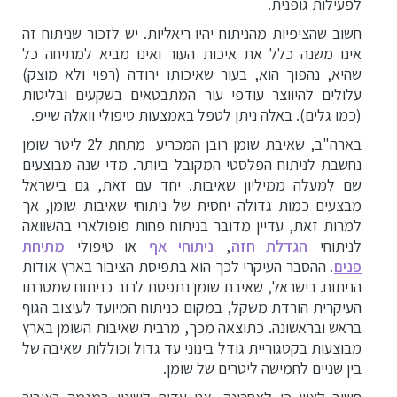
לפעילות גופנית.
חשוב שהציפיות מהניתוח יהיו ריאליות. יש לזכור שניתוח זה
אינו משנה כלל את איכות העור ואינו מביא למתיחה כל
שהיא, נהפוך הוא, בעור שאיכותו ירודה (רפוי ולא מוצק)
עלולים להיווצר עודפי עור המתבטאים בשקעים ובליטות
(כמו גלים). באלה ניתן לטפל באמצעות טיפולי וואלה שייפ.
בארה"ב, שאיבת שומן רובן המכריע מתחת ל2 ליטר שומן
נחשבת לניתוח הפלסטי המקובל ביותר. מדי שנה מבוצעים
שם למעלה ממיליון שאיבות. יחד עם זאת, גם בישראל
מבצעים כמות גדולה יחסית של ניתוחי שאיבות שומן, אך
למרות זאת, עדיין מדובר בניתוח פחות פופולארי בהשוואה
לניתוחי
הגדלת חזה
,
ניתוחי אף
או טיפולי
מתיחת
פנים
. ההסבר העיקרי לכך הוא בתפיסת הציבור בארץ אודות
הניתוח. בישראל, שאיבת שומן נתפסת לרוב כניתוח שמטרתו
העיקרית הורדת משקל, במקום כניתוח המיועד לעיצוב הגוף
בראש ובראשונה. כתוצאה מכך, מרבית שאיבות השומן בארץ
מבוצעות בקטגוריית גודל בינוני עד גדול וכוללות שאיבה של
בין שניים לחמישה ליטרים של שומן.