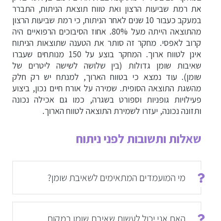
את רמת שביעות הרצון ואת טווח תוצאת הניתוח, התברר
במעקב כעבור 10 שנים לאחר הניתוח, כי רמת שביעות הרצון
מהתוצאה הייתה מעל 80%. אחוז הסיבוכים הרפואיים היה
קרוב לאפסי. מחקר זה סותר את הטענה שתוצאות הניתוח
אינן לטווח ארוך. המחקר בוצע על 150 מנותחים שעברו
שאיבות שומן גדולות (בין שלושה לשישה ליטרים של
שומן). עוד נמצא כי בטווח הארוך, למנתח יש רק חלק
מהשגת התוצאה הסופית. שמירה על אורח חיים נכון, ביצוע
פעילויות גופניות וספורט בשגרה, כמו גם אכילה נכונה
ותזונה נכונה, יעזרו לשמירת התוצאה לטווח הארוך.
שאלות ותשובות לפני ניתוח
מי המועמדים המתאימים לשאיבת שומן?
אנשים שמשקלם רגיל, עם איכות עור טובה
ומוצקה, עם עודפי בליטות שומן באזורים מסוימים
שאינם מגיבים לדיאטה או לפעילות גופנית.
האם אני יכול לעשות שאיבת שומן במקום