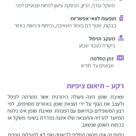
הזרקות מתקדמות
משקל עודף, הריון, הפסקת עישון לפחות שבועיים לפני
שלב 3: לאחר הניתוח – המטרה: החלקת העור באזור
טיפולי פנים לגברים
המנותח, מניעת גבשושיות
תופעות לוואי אפשריות
בצקות, שטף דם באזור השאיבה, נפיחות ורגישות באזור
סדרי גודל של שאיבת שומן
ניתוחים וטיפולים לגברים
מעקב וטיפול
הרדמה ואופי הניתוח
ביקורת כעבור שבוע
בלוג
סיבוכים וסיכונים
זמן החלמה
שבועיים עד חודש
צור קשר
הכנה לניתוח שאיבת שומן
רקע – תיאום ציפיות
ביום הניתוח
שאיבת שומן הינה פעולה כירורגית אשר מטרתה לפסל
לאחר ניתוח שאיבת שומן
ולעצב את הגוף על ידי הוצאת שומן באזורים מסוימים, לפי
רצון המטופלים ובתיאום עם המנתח. שאיבת שומן אינו ניתוח
שאיבות שומן ועולם המחקר
המיועד להרזיה והתוצאה שלו איננה נמדדת בשינוי משקל או
שאלות ותשובות לפני ניתוח
בכמות השומן שנשאב.
ניתוח זה אינו מהווה תחליף לדיאטה ואף לא לפעילות גופנית