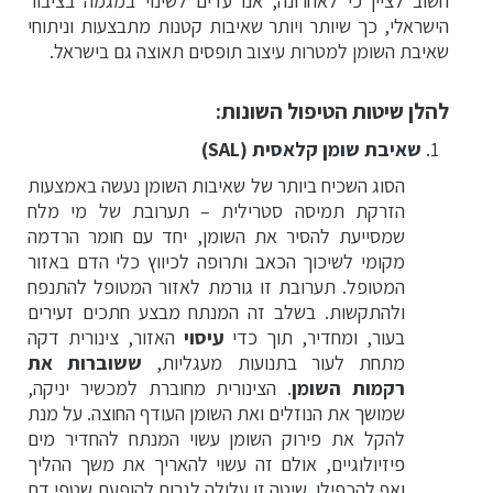
חשוב לציין כי לאחרונה, אנו עדים לשינוי במגמה בציבור
הישראלי, כך שיותר ויותר שאיבות קטנות מתבצעות וניתוחי
שאיבת השומן למטרות עיצוב תופסים תאוצה גם בישראל.
להלן שיטות הטיפול השונות:
שאיבת שומן קלאסית
(SAL)
הסוג השכיח ביותר של שאיבות השומן נעשה באמצעות
הזרקת תמיסה סטרילית – תערובת של מי מלח
שמסייעת להסיר את השומן, יחד עם חומר הרדמה
מקומי לשיכוך הכאב ותרופה לכיווץ כלי הדם באזור
המטופל. תערובת זו גורמת לאזור המטופל להתנפח
ולהתקשות. בשלב זה המנתח מבצע חתכים זעירים
בעור, ומחדיר, תוך כדי
עיסוי
האזור, צינורית דקה
מתחת לעור בתנועות מעגליות,
ששוברות את
רקמות השומן
. הצינורית מחוברת למכשיר יניקה,
שמושך את הנוזלים ואת השומן העודף החוצה. על מנת
להקל את פירוק השומן עשוי המנתח להחדיר מים
פיזיולוגיים, אולם זה עשוי להאריך את משך ההליך
ואף להכפילו. שיטה זו עלולה לגרום להופעת שטפי דם