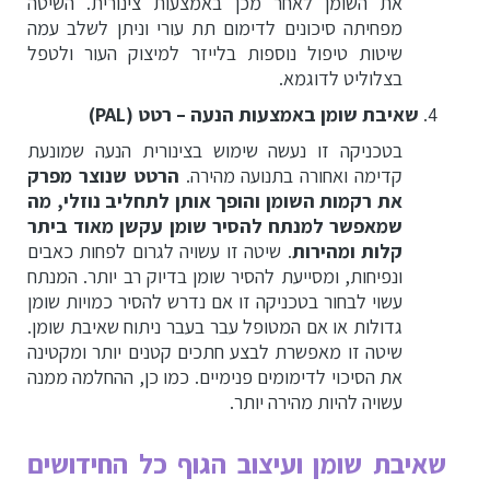
את השומן לאחר מכן באמצעות צינורית. השיטה
מפחיתה סיכונים לדימום תת עורי וניתן לשלב עמה
שיטות טיפול נוספות בלייזר למיצוק העור ולטפל
בצלוליט לדוגמא.
שאיבת שומן באמצעות הנעה – רטט
(PAL)
בטכניקה זו נעשה שימוש בצינורית הנעה שמונעת
קדימה ואחורה בתנועה מהירה.
הרטט שנוצר מפרק
את רקמות השומן והופך אותן לתחליב נוזלי, מה
שמאפשר למנתח להסיר שומן עקשן מאוד ביתר
קלות ומהירות
. שיטה זו עשויה לגרום לפחות כאבים
ונפיחות, ומסייעת להסיר שומן בדיוק רב יותר. המנתח
עשוי לבחור בטכניקה זו אם נדרש להסיר כמויות שומן
גדולות או אם המטופל עבר בעבר ניתוח שאיבת שומן.
שיטה זו מאפשרת לבצע חתכים קטנים יותר ומקטינה
את הסיכוי לדימומים פנימיים. כמו כן, ההחלמה ממנה
עשויה להיות מהירה יותר.
שאיבת שומן ועיצוב הגוף כל החידושים