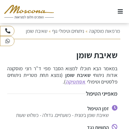
Ski
t
conten
אודות
מרפאות מוסקונה
»
ניתוחים וטיפולי גוף
»
שאיבת שומן
073-3745100
WhatsApp
רקע – תיאום ציפיות
ניתוחי חזה
שאיבת שומן
שאיבת שומן ועיצוב הגוף כל החידושים האחרונים בעשור
האחרון
ניתוחי אף
במאמר הבא תוכלו למצוא הסבר מפי ד"ר רוני מוסקונה
אודות ניתוחי
שאיבת שומן
(נמצא תחת מטריית ניתוחים
ניסיון ד"ר מוסקונה והצוות
ניתוחים וטיפולי גוף
פלסטיים וטיפולי
אסתטיקה
).
אזורי שאיבת שומן אפשריים
מאפייני הטיפול
ניתוחי פנים
שיטת 3 השלבים
זמן הטיפול
טיפולי לייזר
שלב 1: לטיפולים לפני הניתוח
שאיבת שומן בינונית - כשעתיים. גדולה - כשלוש שעות
שלב 2: הניתוח
התוויות נגד