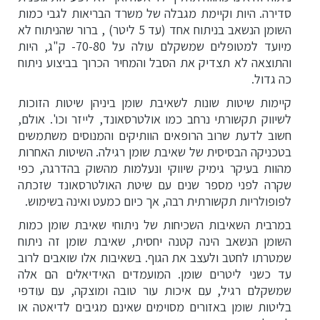
שאלות ותשובות לגבי מהלך הניתוח
סדירה. היות וקיימת מגבלה של משרד הבריאות לגבי כמות
השומן הנשאב בניתוח אחד (עד 5 ליטר) , ברור שהניתוח לא
שאלות ותשובות לאחר הניתוח
מיועד למטופלים שמשקלם עולה על 70-80- ק"ג, היות
והתוצאה לא תצדיק את הסבל והמחיר הכרוך בביצוע ניתוח
גלריית תמונות – שאיבת שומן
כה גדול.
קיימות שיטות שונות לשאיבת שומן ביניהן שיטות הזוכות
לשיווק תקשורתי נרחב כמו אולטרסאונד, לייזר וכו'. אולם,
חשוב לדעת שרוב הרופאים הוותיקים והמנוסים משתמשים
בטכניקה הבסיסית של שאיבת שומן רגילה. השיטות האחרות
מהוות בעיקר גימיק שיווקי ונעלמות מהשוק בהדרגה, כפי
שקרה לפני מספר שנים עם שיטת האולטרסאונד שזכתה
לפופולריות תקשורתית רבה, אך כיום כמעט ואינה בשימוש.
במרבית השאיבות השכיחות של ניתוחי שאיבת שומן כמות
השומן הנשאב הינה קטנה יחסית, שאיבת שומן זה ניתוח
שמטרתו לחטב ולעצב את הגוף. בשאיבות אלו שואבים לרוב
עד כשני ליטרים שומן. המועמדים האידיאלים הם אלה
שמשקלם רגיל, עם איכות עור טובה ומוצקה, עם עודפי
בליטות שומן באזורים מסוימים שאינם מגיבים לדיאטה או