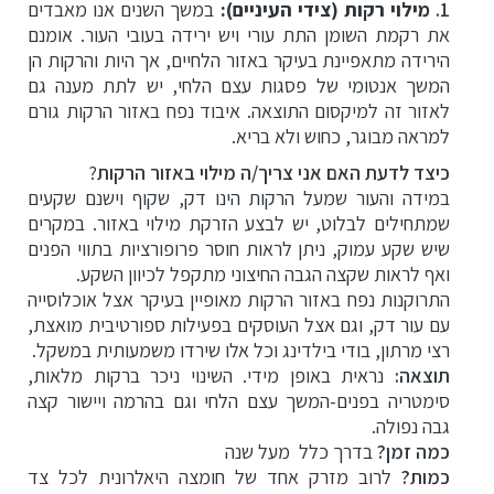
1.
מילוי רקות (צידי העיניים):
במשך השנים אנו מאבדים
את רקמת השומן התת עורי ויש ירידה בעובי העור. אומנם
הירידה מתאפיינת בעיקר באזור הלחיים, אך היות והרקות הן
המשך אנטומי של פסגות עצם הלחי, יש לתת מענה גם
לאזור זה למיקסום התוצאה. איבוד נפח באזור הרקות גורם
למראה מבוגר, כחוש ולא בריא.
כיצד לדעת האם אני צריך/ה מילוי באזור הרקות
?
במידה והעור שמעל הרקות הינו דק, שקוף וישנם שקעים
שמתחילים לבלוט, יש לבצע הזרקת מילוי באזור. במקרים
שיש שקע עמוק, ניתן לראות חוסר פרופורציות בתווי הפנים
ואף לראות שקצה הגבה החיצוני מתקפל לכיוון השקע.
התרוקנות נפח באזור הרקות מאופיין בעיקר אצל אוכלוסייה
עם עור דק, וגם אצל העוסקים בפעילות ספורטיבית מואצת,
רצי מרתון, בודי בילדינג וכל אלו שירדו משמעותית במשקל.
תוצאה:
נראית באופן מידי. השינוי ניכר ברקות מלאות,
סימטריה בפנים-המשך עצם הלחי וגם בהרמה ויישור קצה
גבה נפולה.
כמה זמן?
בדרך כלל מעל שנה
כמות?
לרוב מזרק אחד של חומצה היאלרונית לכל צד