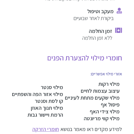
הזרקות מתקדמות
ניסיון וידע הרופא המזריק
מעקב וטיפול
אזורי מילוי אפשריים
טיפולי פנים לגברים
ביקורת לאחר שבועיים
חומצה היאלרונית מחיר מומלץ
זמן החלמה
ניתוחים וטיפולים לגברים
ללא זמן החלמה
צפו בפרק על מילוי קמטים בתוכנית The New Selfie
בלוג
חומרי מילוי להצערת הפנים
צור קשר
אזורי מילוי אפשריים:
מילוי רקות
מילוי סנטר
עיצוב עצמות לחיים
מילוי אזור הפה והשפתיים
מילוי שקעים מתחת לעיניים
קו לסת וסנטר
פיסול אף
מילוי תנוך האוזן
מילוי צידי האף
הרמת ויישור גבות
מילוי קווי מריונטה
למידע מקדים ראו מאמר בנושא
חומרי הזרקה