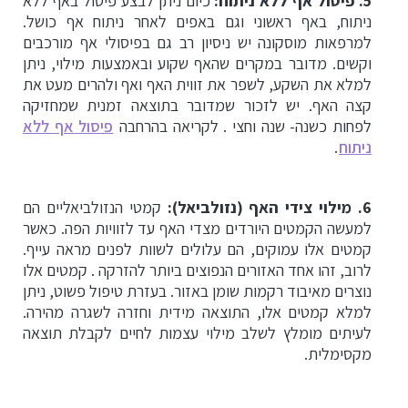
5. פיסול אף ללא ניתוח:
כיום ניתן לבצע פיסול באף ללא
ניתוח, באף ראשוני וגם באפים לאחר ניתוח אף כושל.
למרפאות מוסקונה יש ניסיון רב גם בפיסולי אף מורכבים
וקשים. מדובר במקרים שהאף שקוע ובאמצעות מילוי, ניתן
למלא את השקע, לשפר את זווית האף ואף ולהרים מעט את
קצה האף. יש לזכור שמדובר בתוצאה זמנית שמחזיקה
לפחות כשנה- שנה וחצי . לקריאה בהרחבה
פיסול אף ללא
ניתוח
.
6. מילוי צידי האף (נזולביאל):
קמטי הנזולביאליים הם
למעשה הקמטים היורדים מצדי האף עד לזוויות הפה. כאשר
קמטים אלו עמוקים, הם עלולים לשוות לפנים מראה עייף.
לרוב, זהו אחד האזורים הנפוצים ביותר להזרקה . קמטים אלו
נוצרים מאיבוד רקמות שומן באזור. בעזרת טיפול פשוט, ניתן
למלא קמטים אלו, התוצאה מידית וחזרה לשגרה מהירה.
לעיתים מומלץ לשלב מילוי עצמות לחיים לקבלת תוצאה
מקסימלית.