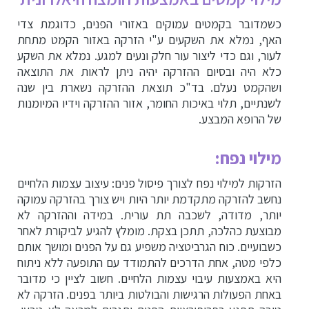
כשמדובר בקמטים עמוקים באזורי הפנים, כדוגמת צדי
האף, נמלא את השקעים ע"י הזרקה באזור הקמט מתחת
לעור, וגם כדי ליצור עור חלק ונעים למגע. נמלא את השקע
כלא היה ובסיום ההזרקה יהיה ניתן לראות את התוצאה
ושהקמט נעלם. בד"כ תוצאת ההזרקה נשארת בין שנה
לשנתיים, תלוי באיכות החומר, אזור ההזרקה וידיו המיומנות
של הרופא המבצע.
מילוי נפח:
הזרקות למילוי נפח לצורך פיסול פנים: עיצוב עצמות הלחיים
נחשב להזרקה מתקדמת יותר היות ויש צורך בהזרקה עמוקה
יותר, מדודה, לשכבה תת עורית. במידה וההזרקה לא
מבוצעת כהלכה, תתכן בצקת. מומלץ להגיע לביקורת לאחר
כשבועיים. כוח הגרביטציה משפיע גם על הפנים ומושך אותם
כלפי מטה, אחת הדרכים להתמודד עם התופעה ללא ניתוח
היא באמצעות עיבוי עצמות הלחיים. חשוב לציין כי מדובר
באחת הפעולות הרגישות והבולטות ביותר בפנים. הזרקה לא