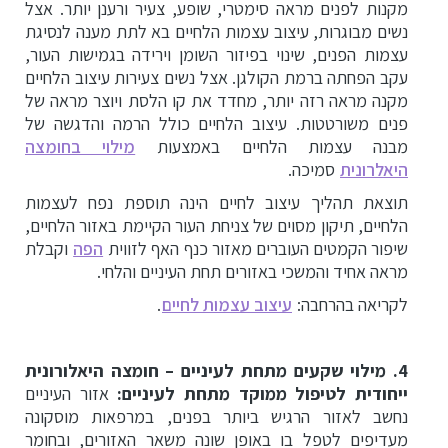
מקנות לפנים מראה סימטרי, שופע, צעיר ורענן יותר. אצל
נשים מבוגרות, עיצוב עצמות הלחיים בא לתת מענה לנסיגת
עצמות הפנים, שינוי בפיזור השומן וירידה בגמישות העור,
עקב הפחתה ברמת הקולגן. אצל נשים צעירות עיצוב הלחיים
מקנה מראה רזה יותר, מחדד את קו הלסת ויוצר מראה של
פנים משורטטות. עיצוב הלחיים כולל הרמה והדגשה של
מבנה עצמות הלחיים באמצעות
מילוי בחומצה
היאלרונית
סמיכה.
תוצאת תהליך עיצוב לחיים הינה תוספת נפח לעצמות
הלחיים, תיקון מסוים של צניחת העור הקיימת באזור הלחיים,
שיפור הקמטים העוברים מאזור כנף האף לזווית
הפה
וקבלת
מראה אחיד והמשכי באזורים תחת העיניים והלחי.
לקריאה בהרחבה:
עיצוב עצמות לחיים
.
4. מילוי שקעים מתחת לעיניים – חומצה היאלורונית
ייחודית לטיפול ממוקד מתחת לעיניים:
אזור העיניים
נחשב לאזור הרגיש ביותר בפנים, במרפאות מוסקונה
מעדיפים לטפל בו באופן שונה משאר האזורים, ובחומר