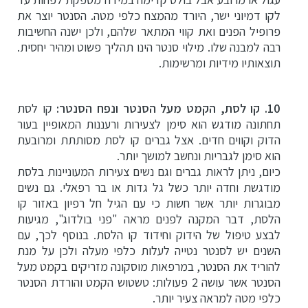
לקו דמיוני ישר, היורד מהמצח כלפי מטה. הסנטר יוצר את
פרופיל הפנים ואת קווי המתאר שלהם, ולכן ישנה החשיבות
רבה למבנה שלו. מילוי סנטר הינו תהליך פשוט ומהיר יחסית.
תוצאותיו מידיות ומרשימות.
10. קו לסת, הקמט מעל הסנטר ונפח הסנטר:
קו לסת
תחתונה מודגש הוא סימן לצעירות ורעננות המאופיין בעור
הדוק וקווים חדים. אצל גברים קו לסת מסותתת ומרובעת
הוא סימן לגבריות ונחשב למושך יותר.
כיום, ניתן לראות גברים וגם נשים צעירות המעוניינות בלסת
מודגשת וחדה יותר כשל גל גדות או בר רפאלי. גם נשים
מבוגרות יותר אשר חשות כי עם הגיל חל רפיון באזור קו
הלסת, דבר המקנה לפנים מראה "פני בולדוג", מגיעות
לבצע טיפול של הידוק וחידוד קו הלסת. בנוסף לכך, עם
השנים יש לסנטר נטייה לעלות כלפי מעלה ולכן על מנת
להוריד את הסנטר, במרפאות מוסקונה מזריקים בקמט מעל
הסנטר אשר עושה 2 פעולות: טשטוש הקמט והורדת הסנטר
כלפי מטה למראה צעיר יותר.