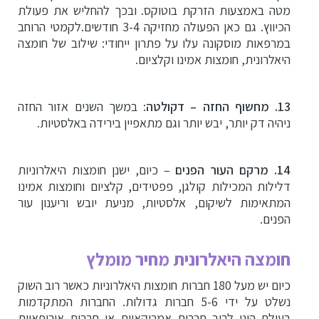
מטה באמצעות הזרקת בוטוקס. ובכך להחליש את פעולת
הכיווץ. גם כאן הפעולה מחזיקה 3-4 חודשים.
לקמטי הרוחב
במרפאות מוסקונה עלו על פתרון ייחודי: שילוב של חומצה
היאלרונית, חומצות אמינו וקלציום
.
13. מחשוף החזה
– דקולטה
: במשך השנים אזור החזה
ניהיה דק יותר, יבש יותר וגם מתאפיין בירידה באלסטיות.
14. מרקם העור
הפנים
– כיום, ישנן חומצות היאלרוניות
דלילות המכילות קולגן, פפטידים, קלציום וחומצות אמינו
המתאימות לשיקום, אלסטיות, מניעת יובש וריענון עור
הפנים.
חומצה היאלרונית מחיר מומלץ
כיום יש מעל 180 חברות חומצות היאלרוניות כאשר רוב השוק
נשלט על ידי 5-6 חברות גדולות. החברות המתקדמות
בעולם הינן לרוב חברות אמריקאיות או חברות אירופאיות