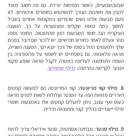
שבוע/שבועיים, כאשר הנפיחות יורדת. גם פה חשוב מאוד
להבין את חשיבות הצורך להשתמש בחומרים איכותיים. לא
פעם מגיעות אלינו נשים שהזריקו במקומות אחרים בשביל
לחסוך כמה מאות שקלים ומצטערות על כך. הטענה
העיקרית הנה חוסר השביעות רצון מהתוצאה. החומר נספג
מהר ונעלם לאחר כחודש חודשיים. יש לזכור שמדובר בפנים
שלך ולפעמים הזול בסופו של דבר יוצא יקר. הטענה השנייה,
מראה מלאכותי. גם בשפתיים יש לשמור על פרופורציה בין
השפה התחתונה לעליונה במטרה לקבל מראה שופע סקסי
וטבעי. לקריאה בהרחבה:
מילוי שפתיים
.
8. מילוי קווי מריונטה
: קווי המריונטה הם למעשה קמטים
היורדים מזוויות הפה עד הסנטר ועלולות לשוות לפנים מראה
כעוס ואף עצוב. ניתן להעלים קמטים אלו באמצעות חומרי
מילוי ייעודיים בהליך קצר והתוצאה מידית.
9. מילוי סנטר:
מבחינה אסתטית, סנטר אידיאלי צריך להיות
עגול או מרובע אבל בולט קדימה במידה מספקת לפחות עד