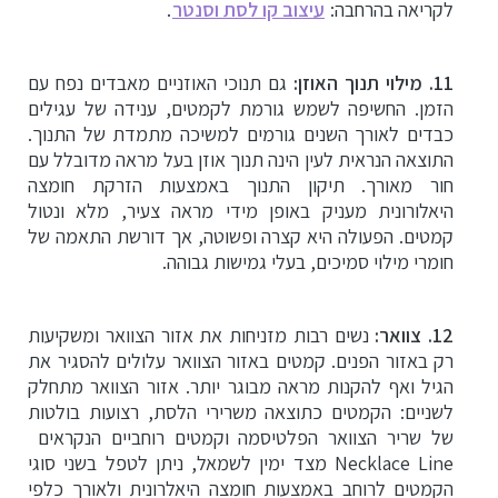
לקריאה בהרחבה:
עיצוב קו לסת וסנטר
.
11. מילוי תנוך האוזן:
גם תנוכי האוזניים מאבדים נפח עם
הזמן. החשיפה לשמש גורמת לקמטים, ענידה של עגילים
כבדים לאורך השנים גורמים למשיכה מתמדת של התנוך.
התוצאה הנראית לעין הינה תנוך אוזן בעל מראה מדובלל עם
חור מאורך. תיקון התנוך באמצעות הזרקת חומצה
היאלורונית מעניק באופן מידי מראה צעיר, מלא ונטול
קמטים. הפעולה היא קצרה ופשוטה, אך דורשת התאמה של
חומרי מילוי סמיכים, בעלי גמישות גבוהה.
12.
צוואר:
נשים רבות מזניחות את אזור הצוואר ומשקיעות
רק באזור הפנים. קמטים באזור הצוואר עלולים להסגיר את
הגיל ואף להקנות מראה מבוגר יותר.
אזור הצוואר מתחלק
לשניים: הקמטים כתוצאה משרירי הלסת
,
רצועות בולטות
של שריר הצוואר הפלטיסמה וקמטים רוחביים הנקראים
Necklace Line
מצד ימין לשמאל,
ניתן לטפל בשני סוגי
הקמטים לרוחב באמצעות חומצה היאלרונית ולאורך כלפי