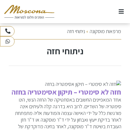
Ski
t
conten
אודות
מרפאות מוסקונה
»
ניתוחי חזה
073-3745100
WhatsApp
ניתוחי חזה
ניתוחי חזה
ניתוחי אף
ניתוחים וטיפולי גוף
חזה לא סימטרי – תיקון אסימטריה בחזה
ניתוחי פנים
אחד המאפיינים החשובים באסתטיקה של החזה הנשי, הינו
סימטריה של השדיים. לרוב היא בדרגה קלה ולעיתים אינה
מורגשת כלל על ידי האישה עצמה והמודעות אליה מתפתחת
טיפולי לייזר
לאחר בדיקת ייעוץ ואבחון על ידי ד"ר מוסקונה או ד"ר חזן
העובדת בשיטת ד"ר מוסקונה, לאחר בחינה מדוקדקת של