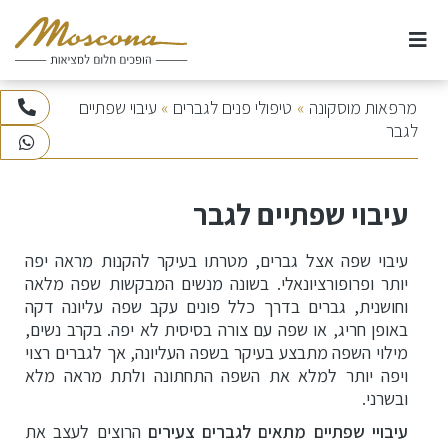
Ski
t
conten
אודות
מרפאות מוסקונה
»
טיפולי פנים לגברים
»
עיבוי שפתיים
073-3745100
לגבר
WhatsApp
עיצוב שפתיים באמצעות הזרקת חומצה
ניתוחי חזה
היאלורונית
עיבוי שפתיים לגבר
שיטת ההזרקה לעיצוב השפתיים: 7 האלמנטים ליצירת
ניתוחי אף
שפתיים מושלמות
עיבוי שפה אצל גברים, מטרתו בעיקר להקנות מראה יפה
ניתוחים וטיפולי גוף
יותר ופרופורציונאלי. בשונה מנשים המבקשות שפה מלאה
תופעות לוואי
וחושנית, גברים בדרך כלל פונים עקב שפה עליונה דקה
עיבוי שפתיים – האם ייתכנו סיבוכים?
באופן חריג, או שפה עם צורה בסיסית לא יפה. בקרב נשים,
ניתוחי פנים
מילוי השפה מתבצע בעיקר בשפה העליונה, אך לגברים רצוי
משך הטיפול
ויפה יותר למלא את השפה התחתונה ולתת מראה מלא
טיפולי לייזר
ובשרני.
מאיזה גיל ניתן לבצע עיבוי שפתיים?
עיבויי שפתיים מתאים לגברים
צעירים
הרוצים לעצב את