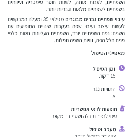
הזרקות מתקדמות
השפתיים, לעבות אותה, לשנות חוסר סימטריה ועיוותים
בשפתיים לשפתיים מלאות וגבריות יותר.
טיפולי פנים לגברים
עיבוי שפתיים גברים מבוגרים
מגילאי 35 ומעלה המבקשים
לעשות עיצוב ועיבוי שפה בעקבות שינויים המופיעים עם
השנים: נפח השפתיים יורד, השפתיים העליונות נוטות כלפי
ניתוחים וטיפולים לגברים
פנים חלל הפה, זוויות השפה נופלות.
בלוג
מאפייני הטיפול
זמן הטיפול
צור קשר
15 דקות
התוויות נגד
אין
תופעות לוואי אפשריות
סיכוי לנפיחות קלה ושטף דם מקומי
מעקב וטיפול
אין צורך בטיפול מיוחד