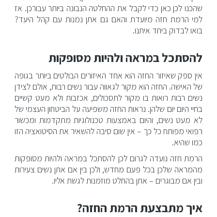
הזרקות מתקדמות
שהכנו לכן כאן כדי לקבל את ההחלטה הנבונה ביותר עבורכן. אז
למי הרמת חזה מיועדת והאם גם אתן נמנות עם קהל היעד?
טיפולי פנים לגברים
בואו לבדוק ביחד איתנו.
להסתכל במראה ולהיות מסופקות
ניתוחים וטיפולים לגברים
אין ספק שאיזור החזה הוא אחד האיזורים הבולטים ביותר בגופה
בלוג
של האישה. החזה הוא מקור לגאווה עבור נשים רבות, אולם לצידן
נשים רבות רואות בו מקור לתסכולים, אכזבות ולא מעט קשיים
בחיי היום יום שלהן. נראות החזה משפיעה על הביטחון העצמי של
צור קשר
לא מעט נשים, והיום באמצעות טכנולוגיות מתקדמות ומכשור
רפואי מפותח כל כך – אין שום סיבה להשאיר את הסיטואציה הזו
כמו שהיא.
הרמת חזה נועדה לגרום לכן להסתכל במראה ולהיות מסופקות
מהמראה שלכן בכל פעם מחדש, ולכן בין אם אתן נשים צעירות
ובין אם מבוגרים – אתן בהחלט מוזמנות לגשת אליו.
איך מתבצעת הרמת החזה?