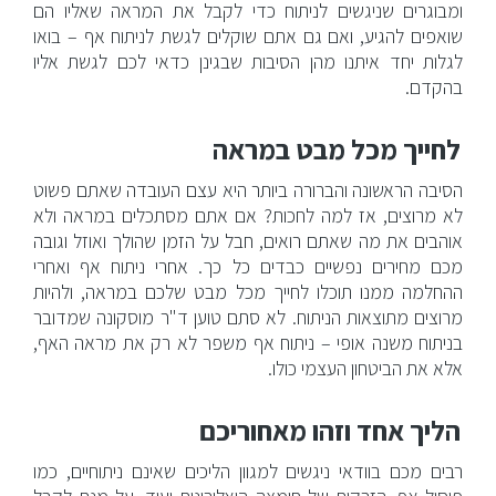
הזרקות מתקדמות
ומבוגרים שניגשים לניתוח כדי לקבל את המראה שאליו הם
שואפים להגיע, ואם גם אתם שוקלים לגשת לניתוח אף – בואו
לגלות יחד איתנו מהן הסיבות שבגינן כדאי לכם לגשת אליו
טיפולי פנים לגברים
בהקדם.
ניתוחים וטיפולים לגברים
לחייך מכל מבט במראה
בלוג
הסיבה הראשונה והברורה ביותר היא עצם העובדה שאתם פשוט
לא מרוצים, אז למה לחכות? אם אתם מסתכלים במראה ולא
אוהבים את מה שאתם רואים, חבל על הזמן שהולך ואוזל וגובה
צור קשר
מכם מחירים נפשיים כבדים כל כך. אחרי ניתוח אף ואחרי
ההחלמה ממנו תוכלו לחייך מכל מבט שלכם במראה, ולהיות
מרוצים מתוצאות הניתוח. לא סתם טוען ד"ר מוסקונה שמדובר
בניתוח משנה אופי – ניתוח אף משפר לא רק את מראה האף,
אלא את הביטחון העצמי כולו.
הליך אחד וזהו מאחוריכם
רבים מכם בוודאי ניגשים למגוון הליכים שאינם ניתוחיים, כמו