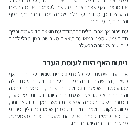
פיסול אף, הזרקות של חומצה היאלורונית ועוד, על מנת לקבל
את מראה האף שאותו אתם מבקשים לעצמכם. אז מה בעצם
הבעיה? ובכן, מדובר על הליך שגובה מכם הרבה יותר כסף
והרבה יותר זמן, וחבל.
עם ניתוח אף אתם יכולים להתמודד עם הוצאה חד פעמית והליך
חד פעמי, שממנו תצאו עם תוצאות משביעות רצון ומבלי לחזור
שוב ושוב על אותה הפעולה.
ניתוח האף היום לעומת העבר
אם בעבר שמעתם על כל מיני סיפורים איומים עלך ניתוחי אף
כושלים, הרי שהיום בחירה במנתח בעל ניסיון ורקורד מוכח יכולה
למנוע מקרים שכאלה. הטכנולוגיה התפתחה, הרפואה התקדמה
והיום ניתוח אף מבוצע בשיטות הרבה יותר בטוחות מאי פעם,
ובמיוחד השיטה הסגורה המאופיינת במשך זמן ניתוח קצר יותר,
פחות צלקות והחלמה נוחה יותר. כמובן שכמו בכל הליך כירורגי
גם כאן קיימים סיכונים, אבל הם מועטים בצורה משמעותית
מבעבר והם הרבה יותר נדירים.