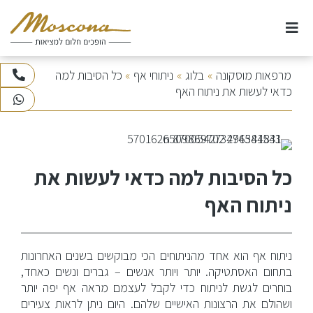
Ski
t
conten
אודות
מרפאות מוסקונה
»
בלוג
»
ניתוחי אף
»
כל הסיבות למה
073-3745100
כדאי לעשות את ניתוח האף
WhatsApp
ניתוחי חזה
ניתוחי אף
כל הסיבות למה כדאי לעשות את
ניתוחים וטיפולי גוף
ניתוח האף
ניתוחי פנים
ניתוח אף הוא אחד מהניתוחים הכי מבוקשים בשנים האחרונות
בתחום האסתטיקה. יותר ויותר אנשים – גברים ונשים כאחד,
טיפולי לייזר
בוחרים לגשת לניתוח כדי לקבל לעצמם מראה אף יפה יותר
ושהולם את הרצונות האישיים שלהם. היום ניתן לראות צעירים