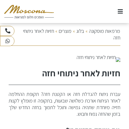
Ski
t
conten
אודות
מרפאות מוסקונה
»
בלוג
»
מוצרים
»
חזיות לאחר ניתוחי
073-3745100
חזה
WhatsApp
ניתוחי חזה
ניתוחי אף
חזיות לאחר ניתוחי חזה
ניתוחים וטיפולי גוף
עברת ניתוח להגדלת חזה או הקטנת חזה? תקופת ההחלמה
ניתוחי פנים
לאחר הניתוח אורכת כשלושה שבועות, בתקופה זו מומלץ לקנות
חזייה מיוחדת שתהיה גמישה ותוכל לתמוך בחזה החדש שלך
טיפולי לייזר
בזמן שהחזה נפוח וחבוש.