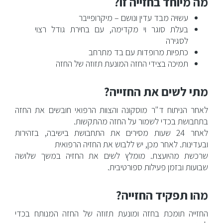
מה מיוחד בחזייה זו?
הזרקות מתקדמות
עשויה מבד עדין ונושם – מיקרופייבר
טיפולי פנים לגברים
בעלת סוגר וי מקדימה, עם בחירת גודל רצוי
לסגירה
כתפיות מרופדות עם בד מתרחב
ניתוחים וטיפולים לגברים
תמיכה בצידי החזה המונעת תזוזה של החזה
בלוג
מתי לשים את החזייה?
לאחר הניתוח ד"ר מוסקונה והצוות הרפואי חובשים את החזה
צור קשר
בתחבושת בכדי לשמור על החזה מהתקשות.
לאחר 24 שעות מסירים את התחבושת בישיבה, בזהירות
ובעדינות. לאחר מכן, יש ללבוש את החזיה הרפואית
שרכשת מהיועצת. מומלץ לשים את החזיה במשך שלושה
שבועות ובזמן פעילות ספורטיבית.
מהו תפקיד החזייה?
החזייה תומכת בחזה ומונעת תזוזה של החזה המנותח בכדי